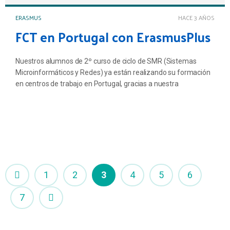
ERASMUS
HACE 3 AÑOS
FCT en Portugal con ErasmusPlus
Nuestros alumnos de 2º curso de ciclo de SMR (Sistemas
Microinformáticos y Redes) ya están realizando su formación
en centros de trabajo en Portugal, gracias a nuestra
participación en el programa de ERASMUS+ para formación
profesional y dentro del proyecto ALBORAN (A sea of
opportunities).
1
2
3
4
5
6
7