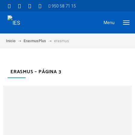
950 58 71 15
Menu
Inicio
ErasmusPlus
erasmus
ERASMUS – PÁGINA 3