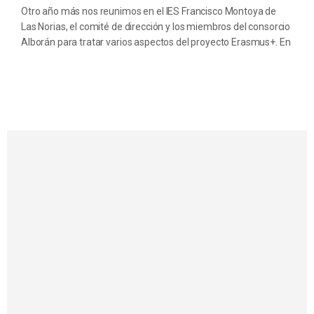
Otro año más nos reunimos en el IES Francisco Montoya de
Las Norias, el comité de dirección y los miembros del consorcio
Alborán para tratar varios aspectos del proyecto Erasmus+. En
los temas tratados destacamos las movilidades del alumnado
y el profesorado para este curso 2023/2024.