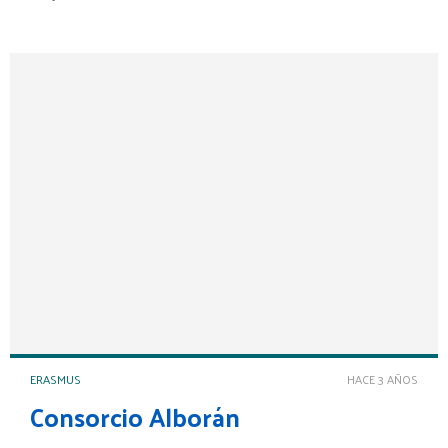
ediciones aprobadas en las convocatorias de 2022 y 2023.
Para el próximo año 2024 ofrece una movilidad de STAFF para
Job Shadowing
ERASMUS
HACE 3 AÑOS
Consorcio Alborán