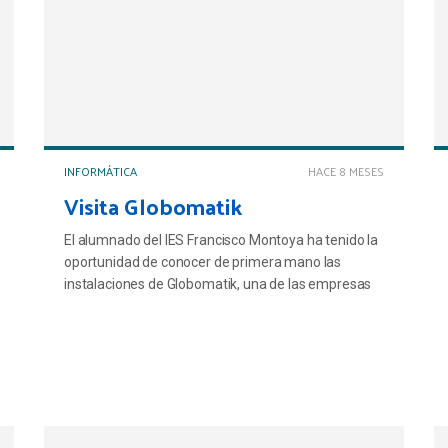
INFORMÁTICA
HACE 8 MESES
Visita Globomatik
El alumnado del IES Francisco Montoya ha tenido la
oportunidad de conocer de primera mano las
instalaciones de Globomatik, una de las empresas
tecnológicas más importantes de Almería y
referente nacional en distribución mayorista. La
compañía, que recientemente ha ampliado su
actividad con su nuevo centro logístico Goucargo,
nos abrió sus puertas para mostrarnos cómo es
trabajar en un entorno donde la innovación y el
bienestar se dan la mano.