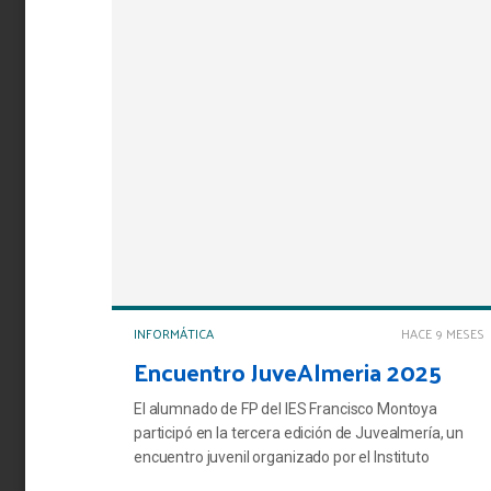
INFORMÁTICA
HACE 9 MESES
Encuentro JuveAlmeria 2025
El alumnado de FP del IES Francisco Montoya
participó en la tercera edición de Juvealmería, un
encuentro juvenil organizado por el Instituto
Andaluz de la Juventud (IAJ) con la colaboración