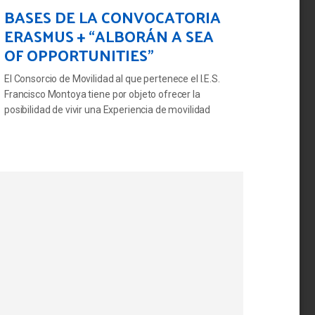
BASES DE LA CONVOCATORIA
ERASMUS + “ALBORÁN A SEA
OF OPPORTUNITIES”
El Consorcio de Movilidad al que pertenece el I.E.S.
Francisco Montoya tiene por objeto ofrecer la
posibilidad de vivir una Experiencia de movilidad
Erasmus+ a los estudiantes y recién titulados de los
Ciclos Formativos de