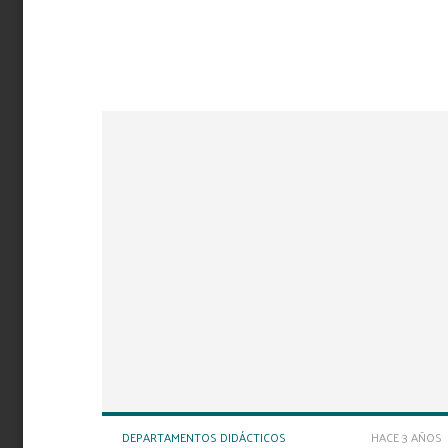
del Ayuntamiento de Roquetas de Mar y la
Diputación de Almería, celebrado el 6 de noviembre
de 2025 en el Palacio de Congresos y Exposiciones
de Aguadulce.
DEPARTAMENTOS DIDÁCTICOS
HACE 3 AÑOS