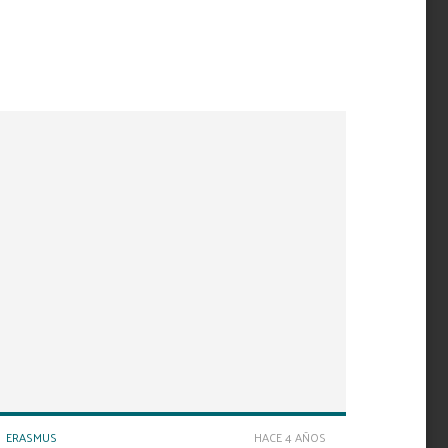
como un punto de encuentro para los jóvenes de la
provincia.
ERASMUS
HACE 4 AÑOS