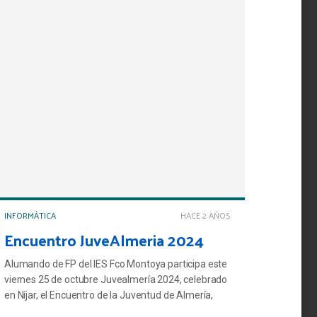
INFORMÁTICA
HACE 2 AÑOS
Encuentro JuveAlmeria 2024
Alumando de FP del IES Fco Montoya participa este
viernes 25 de octubre Juvealmería 2024, celebrado
en Níjar, el Encuentro de la Juventud de Almería,
que organiza el Instituto Andaluz de la Juventud,