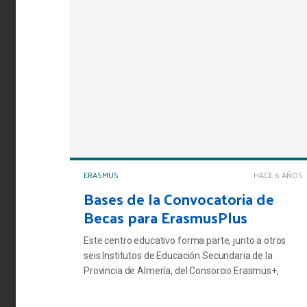
ERASMUS
HACE 6 AÑOS
Bases de la Convocatoria de
Becas para ErasmusPlus
Este centro educativo forma parte, junto a otros
seis Institutos de Educación Secundaria de la
Provincia de Almería, del Consorcio Erasmus+,
creado para la ejecución del Programa de Movilidad
“ ALBORAN: A SEA OF OPPORTUNITIES”.