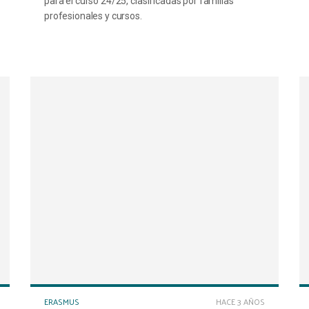
para el curso 24/25, clasificadas por familias
profesionales y cursos.
ERASMUS
HACE 3 AÑOS