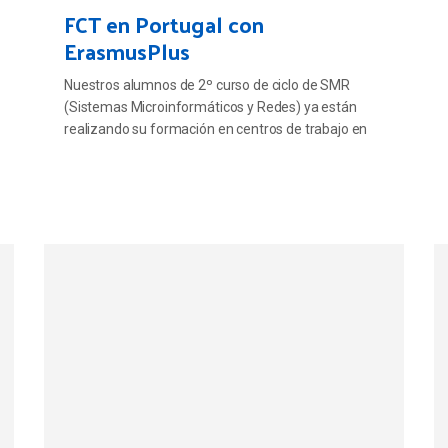
FCT en Portugal con
ErasmusPlus
Nuestros alumnos de 2º curso de ciclo de SMR
(Sistemas Microinformáticos y Redes) ya están
realizando su formación en centros de trabajo en
Portugal, gracias a nuestra participación en el
programa de ERASMUS+ para formación
profesional y dentro del proyecto ALBORAN (A sea
of opportunities).