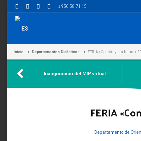
950 58 71 15
Inicio
Departamentos Didácticos
FERIA «Construye tu futuro» 2
Inauguración del MIP virtual
FERIA «Con
Departamento de Orien