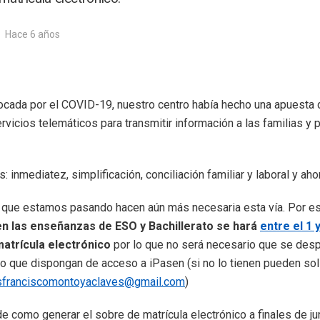
Hace 6 años
vocada por el COVID-19, nuestro centro había hecho una apuesta d
rvicios telemáticos para transmitir información a las familias y p
: inmediatez, simplificación, conciliación familiar y laboral y aho
que estamos pasando hacen aún más necesaria esta vía. Por est
 en las enseñanzas de ESO y Bachillerato se hará
entre el 1 y
matrícula electrónico
por lo que no será necesario que se despl
o que dispongan de acceso a iPasen (si no lo tienen pueden soli
sfranciscomontoyaclaves@gmail.com
)
e como generar el sobre de matrícula electrónico a finales de ju