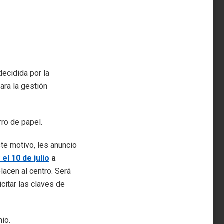
ecidida por la
ara la gestión
rro de papel.
e motivo, les anuncio
 el 10 de julio
a
acen al centro. Será
citar las claves de
nio.