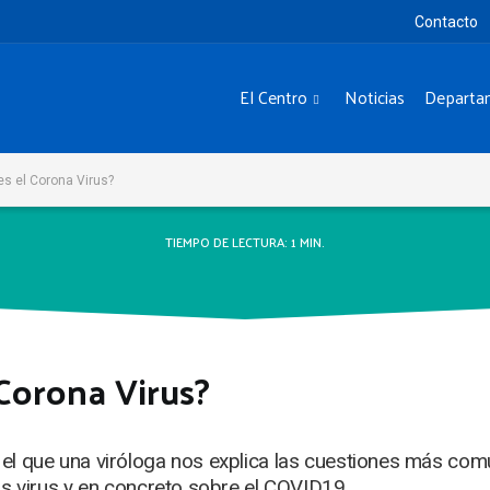
Contacto
El Centro
Noticias
Departa
s el Corona Virus?
TIEMPO DE LECTURA:
1
MIN.
 Corona Virus?
el que una viróloga nos explica las cuestiones más com
los virus y en concreto sobre el COVID19