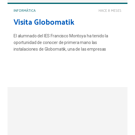
INFORMÁTICA
HACE 8 MESES
Visita Globomatik
El alumnado del IES Francisco Montoya ha tenido la
oportunidad de conocer de primera mano las
instalaciones de Globomatik, una de las empresas
tecnológicas más importantes de Almería y referente
nacional en distribución mayorista. La compañía, que
recientemente ha ampliado su actividad con su nuevo
centro logístico Goucargo, nos abrió sus puertas para
mostrarnos cómo es trabajar en un entorno donde la
innovación y el bienestar se dan la mano.