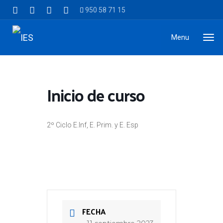
950 58 71 15
Menu
Inicio de curso
2º Ciclo E.Inf, E. Prim. y E. Esp
FECHA