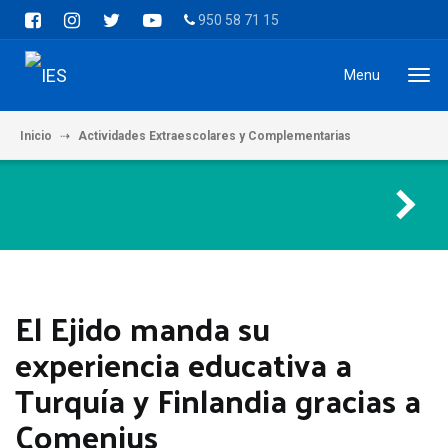
950 58 71 15
Menu
Inicio
Actividades Extraescolares y Complementarias
El Ejido man
El Ejido manda su
experiencia educativa a
Turquía y Finlandia gracias a
Comenius