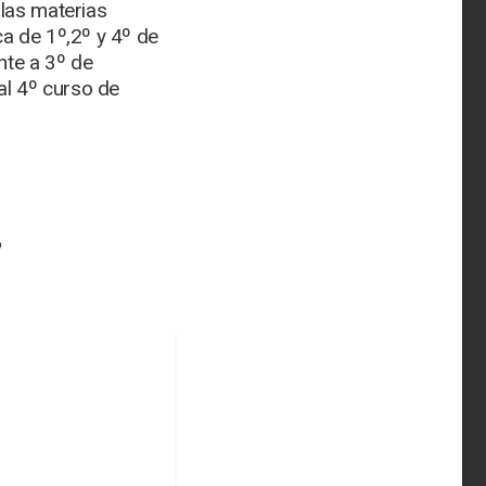
las materias
a de 1º,2º y 4º de
nte a 3º de
al 4º curso de
6