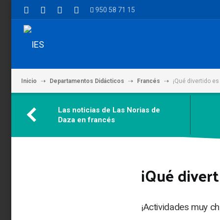
950 58 71 15
Inicio
Departamentos Didácticos
Francés
¡Qué divertido es
Las noticias de Las Norias de
Daza en francés
¡Qué divert
¡Actividades muy chu