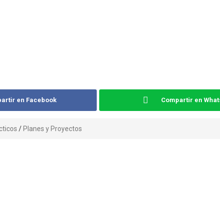
artir en Facebook
Compartir en Wha
ticos
/
Planes y Proyectos