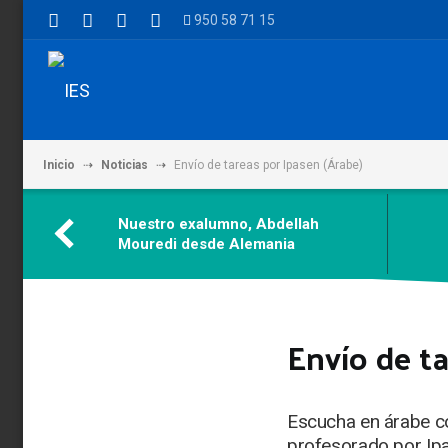
950 58 71 15
Inicio
Noticias
Envío de tareas por Ipasen (Árabe)
Nuestro exalumno, Abdellah
Mouredi desde Alemania
Envío de ta
Escucha en árabe có
profesorado por Ip