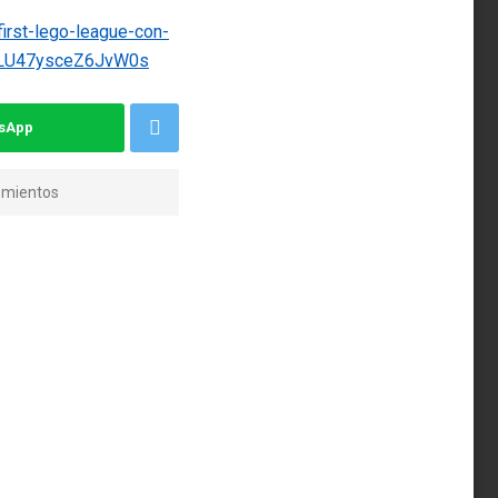
irst-lego-league-con-
eLU47ysceZ6JvW0s
tsApp
omientos