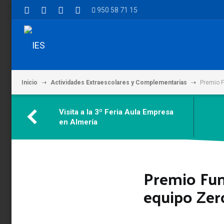
950 58 71 15
Inicio
Actividades Extraescolares y Complementarias
Premio F
Visita a la 3º Feria Aula Empresa
en Almería
Premio Fun
equipo Zer