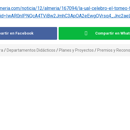
eria.com/noticia/12/almeria/167094/la-ual-celebro-el-torneo-f
?fbclid=IwAR0nlPNQcA4TViBw2JmhC3ApOA2eEwgQVrsq4_Jnc2a
artir en Facebook
Compartir en Wha
ra
/
Departamentos Didácticos
/
Planes y Proyectos
/
Premios y Recon