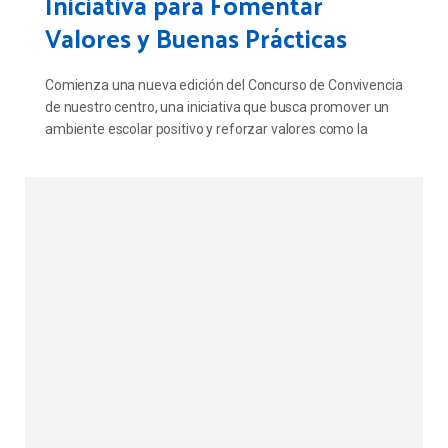
Iniciativa para Fomentar
Valores y Buenas Prácticas
Comienza una nueva edición del Concurso de Convivencia
de nuestro centro, una iniciativa que busca promover un
ambiente escolar positivo y reforzar valores como la
buena conducta, el respeto y el mantenimiento del orden
en las aulas. Este proyecto, dirigido a los estudiantes de 1º
y 2º de ESO, se extenderá a lo largo de todo el curso
académico.